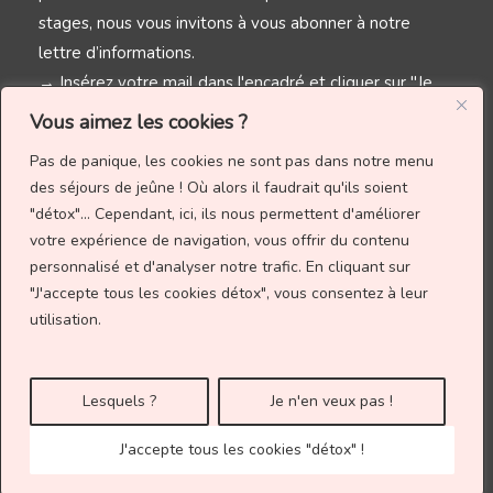
stages, nous vous invitons à vous abonner à notre
lettre d’informations.
→ Insérez votre mail dans l'encadré et cliquer sur "Je
reste au jus !"
Vous aimez les cookies ?
Pas de panique, les cookies ne sont pas dans notre menu
des séjours de jeûne ! Où alors il faudrait qu'ils soient
"détox"... Cependant, ici, ils nous permettent d'améliorer
votre expérience de navigation, vous offrir du contenu
personnalisé et d'analyser notre trafic.
En cliquant sur
"J'accepte tous les cookies détox", vous consentez à leur
utilisation.
Site créé par
Mégan Buchou
Lesquels ?
Je n'en veux pas !
© 2026 | Les Jeûnes de MarLa
Mentions Légales
J'accepte tous les cookies "détox" !