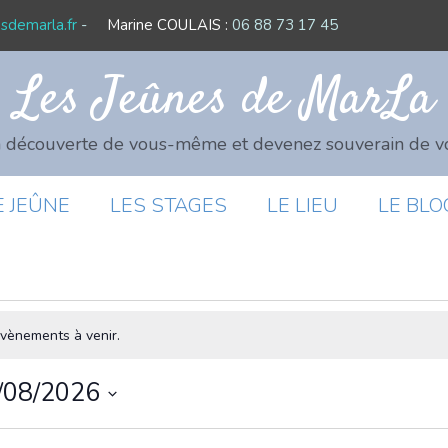
sdemarla.fr
-
Marine COULAIS :
06 88 73 17 45
Les Jeûnes de MarLa
a découverte de vous-même et devenez souverain de vo
E JEÛNE
LES STAGES
LE LIEU
LE BLO
ents
’évènements à venir.
/08/2026