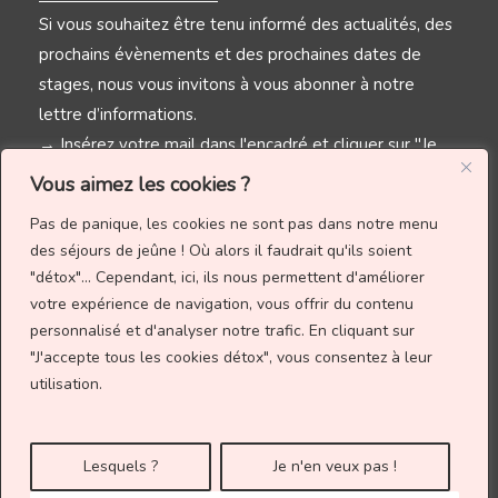
Si vous souhaitez être tenu informé des actualités, des
prochains évènements et des prochaines dates de
stages, nous vous invitons à vous abonner à notre
lettre d’informations.
→ Insérez votre mail dans l'encadré et cliquer sur "Je
reste au jus !"
Vous aimez les cookies ?
Pas de panique, les cookies ne sont pas dans notre menu
des séjours de jeûne ! Où alors il faudrait qu'ils soient
"détox"... Cependant, ici, ils nous permettent d'améliorer
votre expérience de navigation, vous offrir du contenu
personnalisé et d'analyser notre trafic.
En cliquant sur
"J'accepte tous les cookies détox", vous consentez à leur
utilisation.
Site créé par
Mégan Buchou
Lesquels ?
Je n'en veux pas !
© 2026 | Les Jeûnes de MarLa