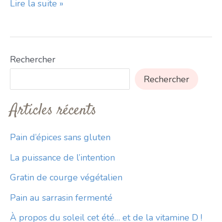
Se
Lire la suite »
libérer
de
l’alimentation
Rechercher
émotionnelle
Rechercher
:
Articles récents
Pain d’épices sans gluten
La puissance de l’intention
Gratin de courge végétalien
Pain au sarrasin fermenté
À propos du soleil cet été… et de la vitamine D !