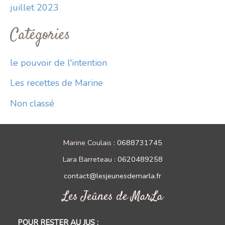
juillet 2023
Catégories
le pouvoir de l'intention
Les recettes de Marine
Non classé
Marine Coulais :
0688731745
Lara Barreteau :
0620489258
contact@lesjeunesdemarla.fr
Les Jeûnes de MarLa
POUR RESTER AU JUS :