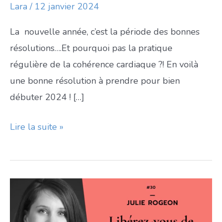
Lara
/
12 janvier 2024
La nouvelle année, c’est la période des bonnes
résolutions….Et pourquoi pas la pratique
régulière de la cohérence cardiaque ?! En voilà
une bonne résolution à prendre pour bien
débuter 2024 ! […]
Vive
Lire la suite »
les
bonnes
résolutions
2024
!