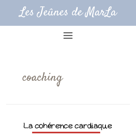
Aller
Les Jeûnes de MarLa
au
contenu
Main
Menu
coaching